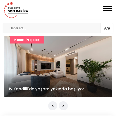
Ara
Konut Projeleri
İv Kandilli'de yaşam yakında başlıyor