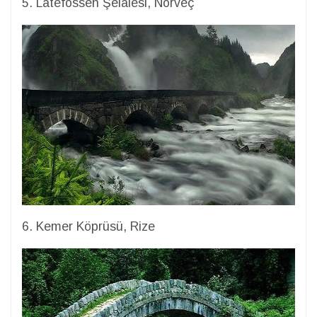
5. Latefossen Şelalesi, Norveç
6. Kemer Köprüsü, Rize