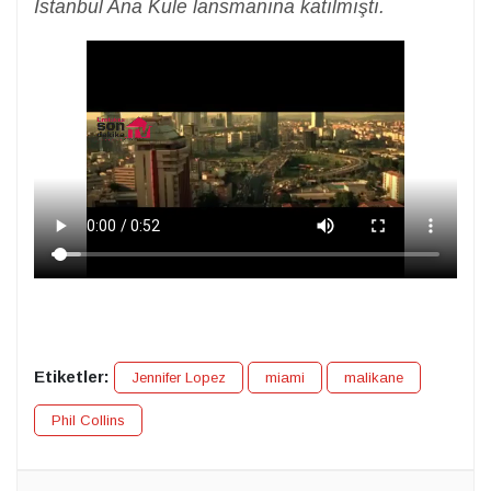
İstanbul Ana Kule lansmanına katılmıştı.
Etiketler:
Jennifer Lopez
miami
malikane
Phil Collins