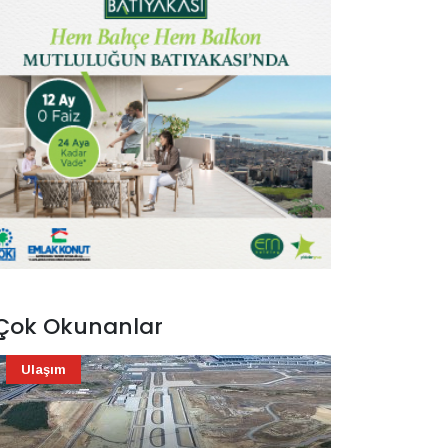
Çok Okunanlar
Ulaşım