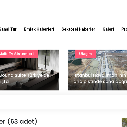
Sanal Tur
Emlak Haberleri
Sektörel Haberler
Galeri
Pr
Ulaşım
Şirket Haberleri
İzocam'da Metriks Siste
anbul Havalimanı'nın 4.
ile akıllı üretim dönemi
 pistinde sona doğru
başladı
ler (63 adet)