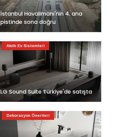
İstanbul Havalimanı'nın 4. ana
pistinde sona doğru
Akıllı Ev Sistemleri
LG Sound Suite Türkiye'de satışta
Dekorasyon Önerileri