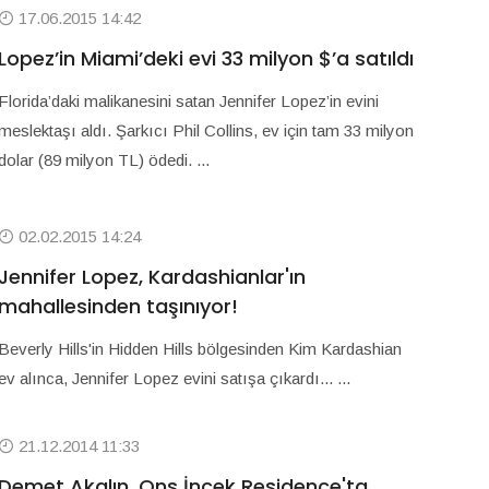
17.06.2015 14:42
Lopez’in Miami’deki evi 33 milyon $’a satıldı
Florida’daki malikanesini satan Jennifer Lopez’in evini
meslektaşı aldı. Şarkıcı Phil Collins, ev için tam 33 milyon
dolar (89 milyon TL) ödedi. ...
02.02.2015 14:24
Jennifer Lopez, Kardashianlar'ın
mahallesinden taşınıyor!
Beverly Hills'in Hidden Hills bölgesinden Kim Kardashian
ev alınca, Jennifer Lopez evini satışa çıkardı... ...
21.12.2014 11:33
Demet Akalın, Ons İncek Residence'ta