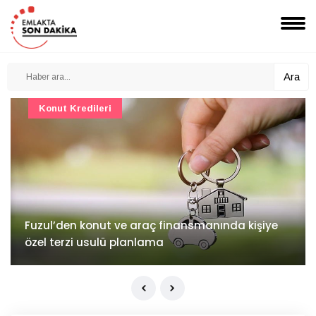
Ara
Konut Projeleri
İv Kandilli'de yaşam yakında başlıyor