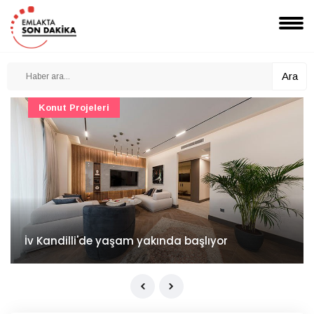
Ara
Konut Projeleri
İv Kandilli'de yaşam yakında başlıyor