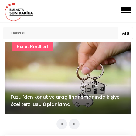
Ara
Konut Projeleri
İv Kandilli'de yaşam yakında başlıyor