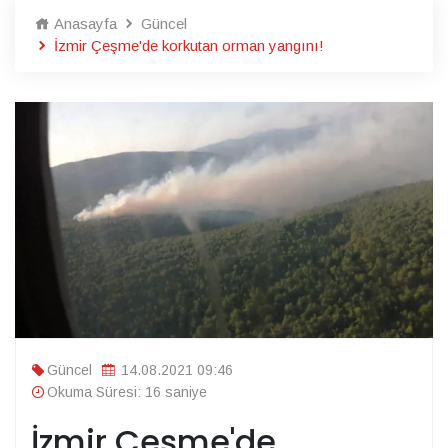
Anasayfa
Güncel
İzmir Çeşme'de korkutan orman yangını!
Güncel
14.08.2021 09:46
Okuma Süresi: 16 saniye
İzmir Çeşme'de