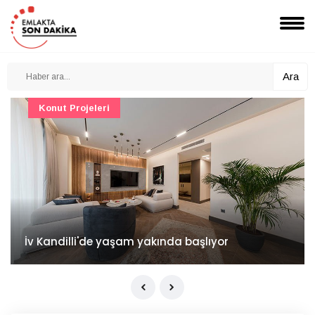
Ara
Konut Projeleri
İv Kandilli'de yaşam yakında başlıyor