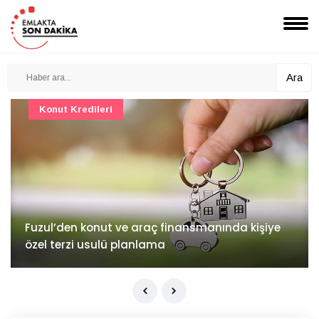
Ara
Konut Projeleri
İv Kandilli'de yaşam yakında başlıyor