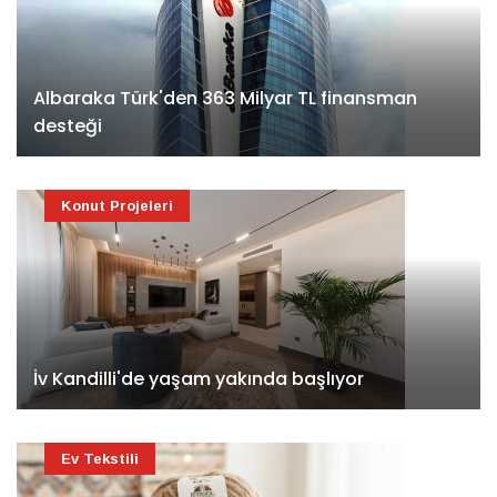
Albaraka Türk'den 363 Milyar TL finansman
desteği
Konut Projeleri
İv Kandilli'de yaşam yakında başlıyor
Ev Tekstili