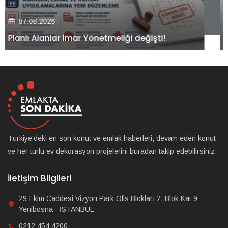
07.08.2026
Kiler GYO’dan Pendik Dolayoba projesiyle ilgili
önemli adım!
Türkiye'deki en son konut ve emlak haberleri, devam eden konut
ve her türlü ev dekorasyon projelerini buradan takip edebilirsiniz.
İletişim Bilgileri
29 Ekim Caddesi Vizyon Park Ofis Blokları 2. Blok Kat:9
Yenibosna - İSTANBUL
0212 454 4200