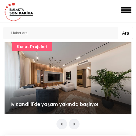
Ara
Konut Projeleri
İv Kandilli'de yaşam yakında başlıyor