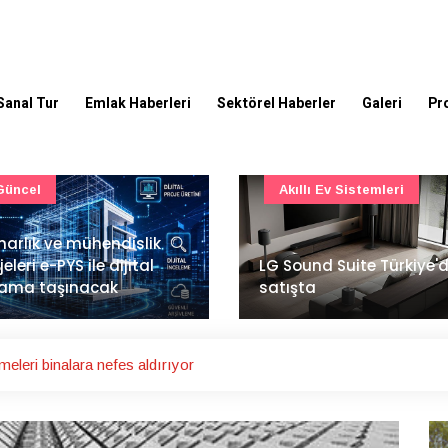
Sanal Tur
Emlak Haberleri
Sektörel Haberler
Galeri
Pr
Akıllı Ev Sistemleri
Ulaşım
Sound Suite Türkiye'de
İstanbul Havalimanı'nın 
ışta
ana pistinde sona doğr
eleri binalara nefes aldırıyor