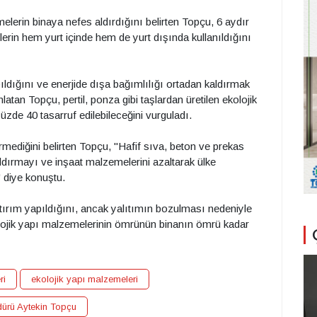
erin binaya nefes aldırdığını belirten Topçu, 6 aydır
lerin hem yurt içinde hem de yurt dışında kullanıldığını
pıldığını ve enerjide dışa bağımlılığı ortadan kaldırmak
latan Topçu, pertil, ponza gibi taşlardan üretilen ekolojik
üzde 40 tasarruf edilebileceğini vurguladı.
mediğini belirten Topçu, "Hafif sıva, beton ve prekas
aldırmayı ve inşaat malzemelerini azaltarak ülke
 diye konuştu.
atırım yapıldığını, ancak yalıtımın bozulması nedeniyle
kolojik yapı malzemelerinin ömrünün binanın ömrü kadar
ri
ekolojik yapı malzemeleri
dürü Aytekin Topçu