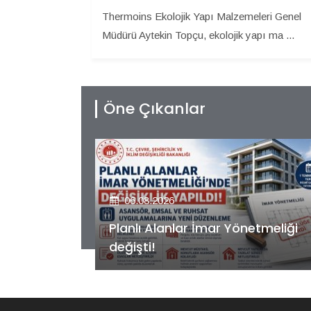
Thermoins Ekolojik Yapı Malzemeleri Genel
Müdürü Aytekin Topçu, ekolojik yapı ma ...
Öne Çıkanlar
06.08.2026
etmeliği
Kiler GYO’dan Pendik Dolayoba
projesiyle ilgili önemli adım!