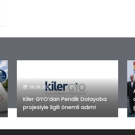
06.08.2026
Alya Merkezefendi Konutları'nın
anahtar teslim töreni
gerçekleştirildi!