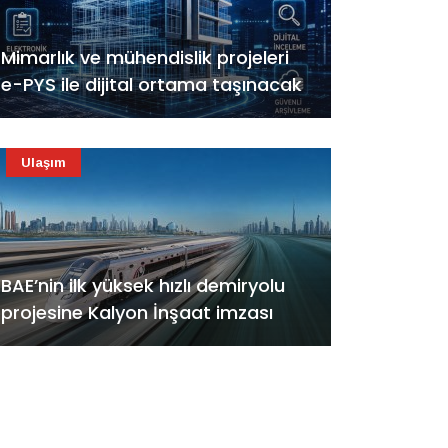
Mimarlık ve mühendislik projeleri
e-PYS ile dijital ortama taşınacak
Ulaşım
BAE’nin ilk yüksek hızlı demiryolu
projesine Kalyon İnşaat imzası