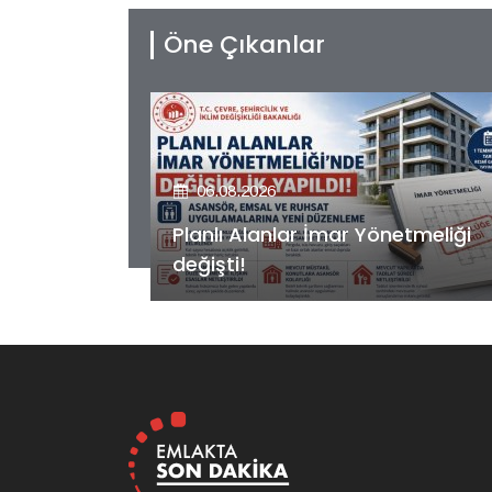
Öne Çıkanlar
06.08.2026
etmeliği
Kiler GYO’dan Pendik Dolayoba
projesiyle ilgili önemli adım!