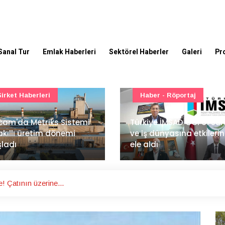
Sanal Tur
Emlak Haberleri
Sektörel Haberler
Galeri
Pr
Haber - Röportaj
TOKİ - Emlak Konut GYO
kiye İMSAD COP31 süreci
iş dünyasına etkilerini
TOKİ'den 51 şehirde 540
 aldı
gayrimenkul müzayedes
e! Çatının üzerine...