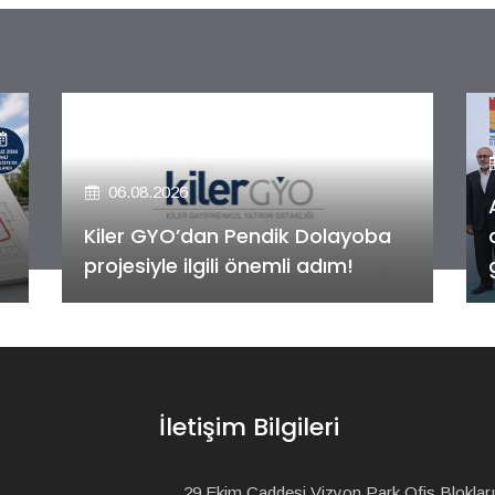
06.08.2026
Alya Merkezefendi Konutları'nın
anahtar teslim töreni
gerçekleştirildi!
İletişim Bilgileri
29 Ekim Caddesi Vizyon Park Ofis Blokları