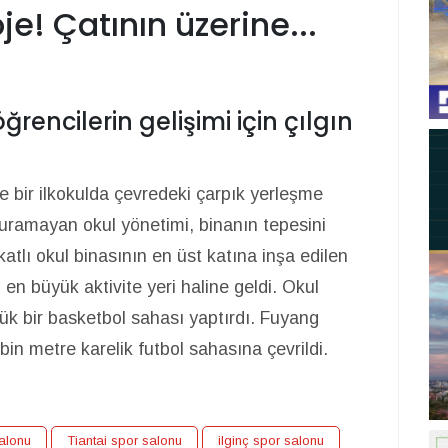
oje! Çatının üzerine...
öğrencilerin gelişimi için çılgın
e bir ilkokulda çevredeki çarpık yerleşme
turamayan okul yönetimi, binanın tepesini
 katlı okul binasının en üst katına inşa edilen
n en büyük aktivite yeri haline geldi. Okul
ük bir basketbol sahası yaptırdı. Fuyang
bin metre karelik futbol sahasına çevrildi.
alonu
Tiantai spor salonu
ilginç spor salonu