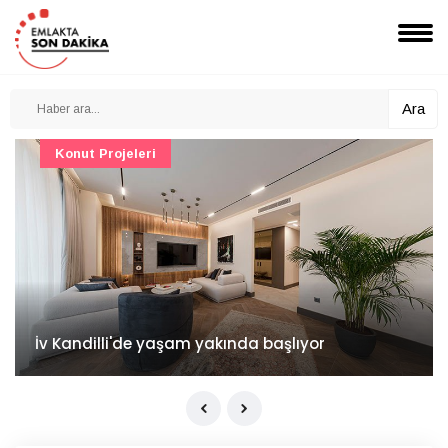
Ara
Konut Projeleri
İv Kandilli'de yaşam yakında başlıyor