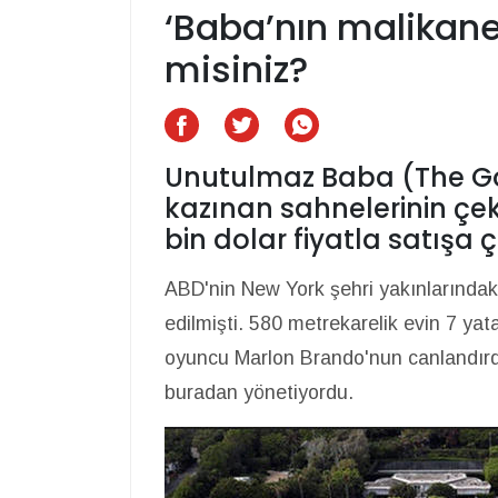
‘Baba’nın malikane
misiniz?
Unutulmaz Baba (The God
kazınan sahnelerinin çek
bin dolar fiyatla satışa ç
ABD'nin New York şehri yakınlarındak
edilmişti. 580 metrekarelik evin 7 ya
oyuncu Marlon Brando'nun canlandırdığ
buradan yönetiyordu.