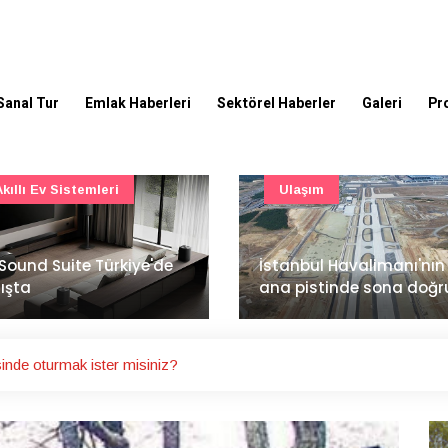
Sanal Tur
Emlak Haberleri
Sektörel Haberler
Galeri
Pr
Ulaşım
Şirket Haberleri
İzocam'da Metriks Siste
anbul Havalimanı'nın 4.
ile akıllı üretim dönemi
 pistinde sona doğru
başladı
inde oturmak ister misiniz?