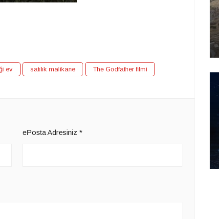
ği ev
satılık malikane
The Godfather filmi
ePosta Adresiniz
*