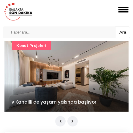
Ara
Konut Projeleri
İv Kandilli'de yaşam yakında başlıyor