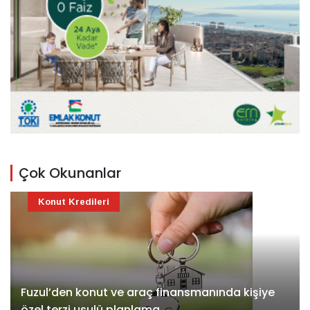
Çok Okunanlar
Konut Kredileri
Fuzul’den konut ve araç finansmanında kişiye
özel terzi usulü planlama