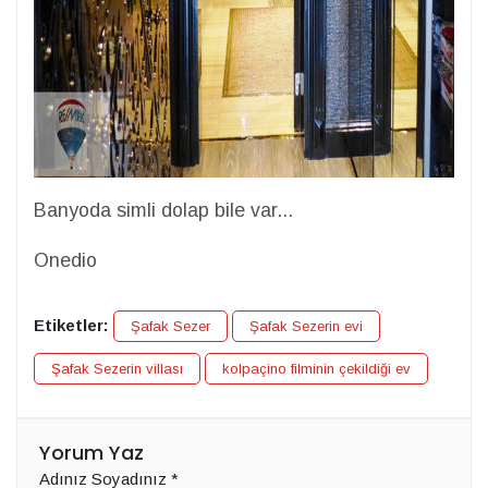
Banyoda simli dolap bile var...
Onedio
Etiketler:
Şafak Sezer
Şafak Sezerin evi
Şafak Sezerin villası
kolpaçino filminin çekildiği ev
Yorum Yaz
Adınız Soyadınız
*