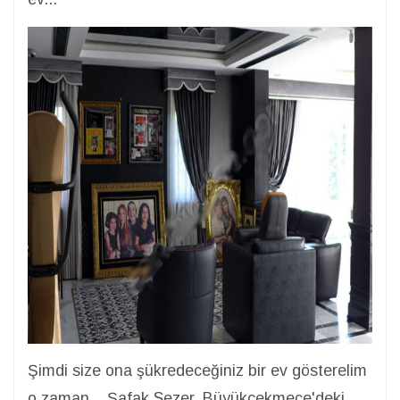
Şimdi size ona şükredeceğiniz bir ev gösterelim
o zaman... Şafak Sezer, Büyükçekmece'deki