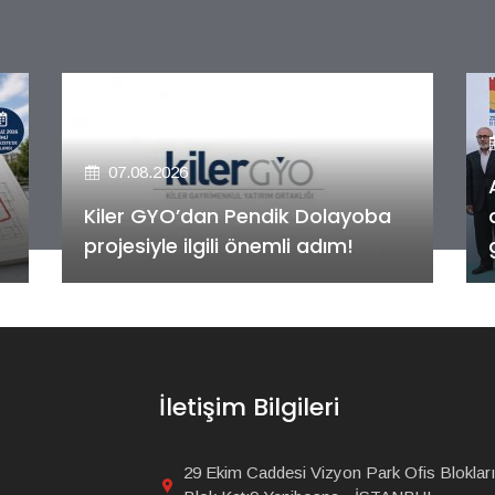
07.08.2026
Alya Merkezefendi Konutları'nın
anahtar teslim töreni
gerçekleştirildi!
İletişim Bilgileri
29 Ekim Caddesi Vizyon Park Ofis Blokları