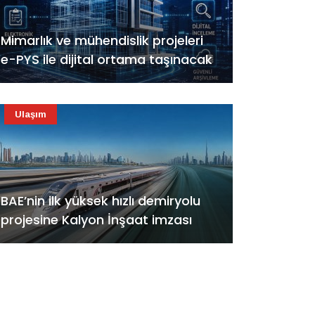
Mimarlık ve mühendislik projeleri
e-PYS ile dijital ortama taşınacak
Ulaşım
BAE’nin ilk yüksek hızlı demiryolu
projesine Kalyon İnşaat imzası