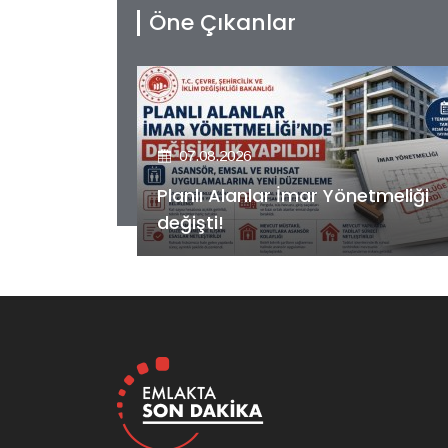
Öne Çıkanlar
07.08.2026
etmeliği
Kiler GYO’dan Pendik Dolayoba
projesiyle ilgili önemli adım!