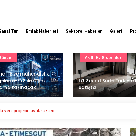
Sanal Tur
Emlak Haberleri
Sektörel Haberler
Galeri
Pr
Akıllı Ev Sistemleri
Ulaşım
Sound Suite Türkiye'de
İstanbul Havalimanı'nın 
ışta
ana pistinde sona doğr
 yeni projenin ayak sesleri...