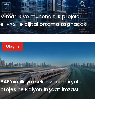
Mimarlık ve mühendislik projeleri
e-PYS ile dijital ortama taşınacak
Ulaşım
BAE’nin ilk yüksek hızlı demiryolu
projesine Kalyon İnşaat imzası