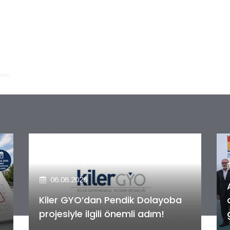
06.08.2026
Alya Merkezefendi Konutları'nın
anahtar teslim töreni
gerçekleştirildi!