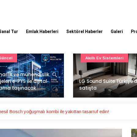
Sanal Tur
Emlak Haberleri
Sektörel Haberler
Galeri
Pr
Akıllı Ev Sistemleri
Ulaşım
Sound Suite Türkiye'de
İstanbul Havalimanı'nın 
ışta
ana pistinde sona doğr
esil Bosch yoğuşmalı kombi ile yakıttan tasarruf edin!