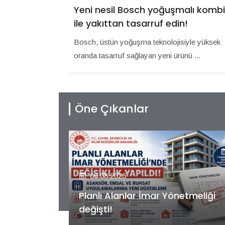
Yeni nesil Bosch yoğuşmalı kombi
ile yakıttan tasarruf edin!
Bosch, üstün yoğuşma teknolojisiyle yüksek
oranda tasarruf sağlayan yeni ürünü ...
Öne Çıkanlar
06.08.2026
etmeliği
Kiler GYO’dan Pendik Dolayoba
projesiyle ilgili önemli adım!