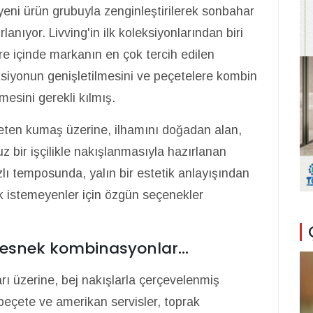
eni ürün grubuyla zenginleştirilerek sonbahar
anıyor. Livving'in ilk koleksiyonlarından biri
re içinde markanın en çok tercih edilen
eksiyonun genişletilmesini ve peçetelere kombin
lmesini gerekli kılmış.
keten kumaş üzerine, ilhamını doğadan alan,
z bir işçilikle nakışlanmasıyla hazırlanan
lı temposunda, yalın bir estetik anlayışından
k istemeyenler için özgün seçenekler
ve esnek kombinasyonlar…
ı üzerine, bej nakışlarla çerçevelenmiş
 peçete ve amerikan servisler, toprak