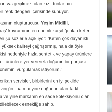
rın vazgeçilmezi olan kızıl tonlarının
ir renk dengesi içerisinde sunuyor.
kasının oluşturucusu
Yeşim Midilli
,
umaş' kavramının en önemli karşılığı olan keten
i şu sözlerle açıklıyor: “Keten çok dayanıklı
 yüksek kaliteyi çağrıştırmış, hala da öyle
işkisi nedeniyle hızla sentetik ve yapay ürünlere
li ürünlere yer vererek doğanın bir parçası
önemini vurgulamak istiyorum.”
an servisler, birbirlerini en iyi şekilde
ving'in ilhamını yine doğadan alan farklı
yla ve yine markanın en sade koleksiyonu olan
edilebilecek esnekliğe sahip.