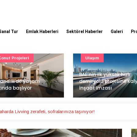
Sanal Tur
Emlak Haberleri
Sektörel Haberler
Galeri
Pr
Ulaşım
Güncel
’nin ilk yüksek hızlı
Mimarlık ve mühendislik
iryolu projesine Kalyon
projeleri e-PYS ile dijital
aat imzası
ortama taşınacak
arda Livving zerafeti, sofralarınıza taşınıyor!