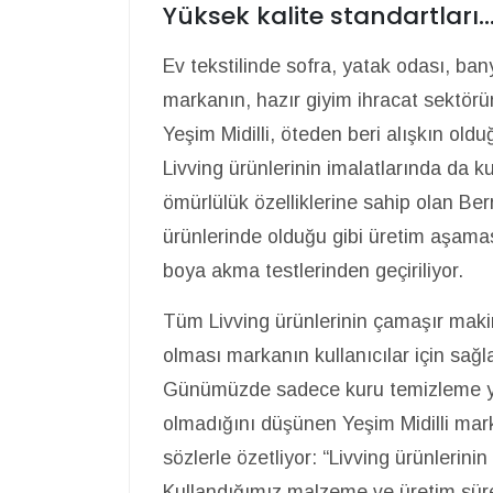
Yüksek kalite standartları..
Ev tekstilinde sofra, yatak odası, ba
markanın, hazır giyim ihracat sektörü
Yeşim Midilli, öteden beri alışkın oldu
Livving ürünlerinin imalatlarında da k
ömürlülük özelliklerine sahip olan Be
ürünlerinde olduğu gibi üretim aşamas
boya akma testlerinden geçiriliyor.
Tüm Livving ürünlerinin çamaşır maki
olması markanın kullanıcılar için sağla
Günümüzde sadece kuru temizleme yapıl
olmadığını düşünen Yeşim Midilli mark
sözlerle özetliyor: “Livving ürünlerini
Kullandığımız malzeme ve üretim süre