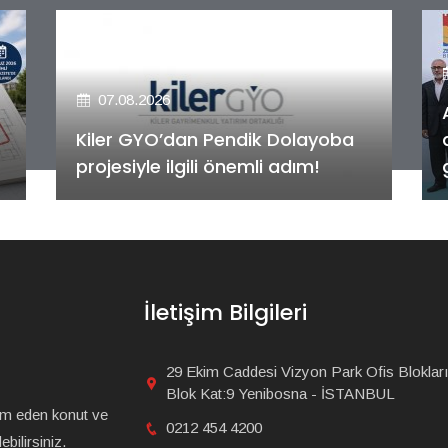
07.08.2026
Alya Merkezefendi Konutları'nın
anahtar teslim töreni
gerçekleştirildi!
İletişim Bilgileri
29 Ekim Caddesi Vizyon Park Ofis Blokları
Blok Kat:9 Yenibosna - İSTANBUL
am eden konut ve
0212 454 4200
bilirsiniz.