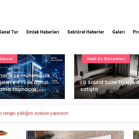
Sanal Tur
Emlak Haberleri
Sektörel Haberler
Galeri
Pr
Akıllı Ev Sistemleri
Ulaşım
Sound Suite Türkiye'de
İstanbul Havalimanı'nın 
ışta
ana pistinde sona doğr
rengin şıklığını evinize yansıtın!