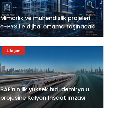
Mimarlık ve mühendislik projeleri
e-PYS ile dijital ortama taşınacak
Ulaşım
BAE’nin ilk yüksek hızlı demiryolu
projesine Kalyon İnşaat imzası