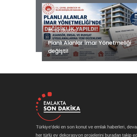
07.08.2026
etmeliği
Kiler GYO’dan Pendik Dolayoba
projesiyle ilgili önemli adım!
Türkiye'deki en son konut ve emlak haberleri, dev
her türlü ev dekorasyon projelerini buradan takip ede