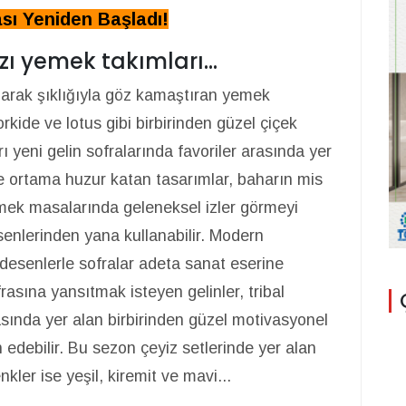
ı Yeniden Başladı!
ı yemek takımları...
olarak şıklığıyla göz kamaştıran yemek
rkide ve lotus gibi birbirinden güzel çiçek
ı yeni gelin sofralarında favoriler arasında yer
iyle ortama huzur katan tasarımlar, baharın mis
emek masalarında geleneksel izler görmeyi
senlerinden yana kullanabilir. Modern
esenlerle sofralar adeta sanat eserine
rasına yansıtmak isteyen gelinler, tribal
asında yer alan birbirinden güzel motivasyonel
h edebilir. Bu sezon çeyiz setlerinde yer alan
ler ise yeşil, kiremit ve mavi...