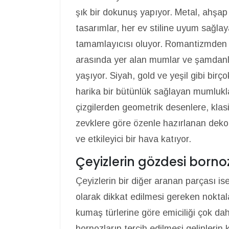
şık bir dokunuş yapıyor. Metal, ahşap
tasarımlar, her ev stiline uyum sağl
tamamlayıcısı oluyor. Romantizmden h
arasında yer alan mumlar ve şamdanlar 
yaşıyor. Siyah, gold ve yeşil gibi bi
harika bir bütünlük sağlayan mumlukla
çizgilerden geometrik desenlere, klasi
zevklere göre özenle hazırlanan dekor
ve etkileyici bir hava katıyor.
Çeyizlerin gözdesi bornozl
Çeyizlerin bir diğer aranan parçası is
olarak dikkat edilmesi gereken noktal
kumaş türlerine göre emiciliği çok da
bornozların tercih edilmesi gelinlerin