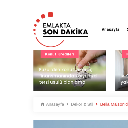
Anasayfa
Konut Projeleri
 araç
BAE
ye özel
İv Kandilli'de yaşam
dem
ma
yakında başlıyor
İnş
Anasayfa
Dekor & Stil
Bella Maison'da