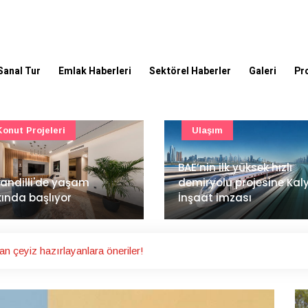
Sanal Tur
Emlak Haberleri
Sektörel Haberler
Galeri
Pr
Ulaşım
Güncel
’nin ilk yüksek hızlı
Mimarlık ve mühendislik
iryolu projesine Kalyon
projeleri e-PYS ile dijital
aat imzası
ortama taşınacak
n çeyiz hazırlayanlara öneriler!