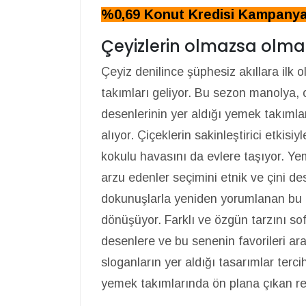
%0,69 Konut Kredisi Kampanyas
Çeyizlerin olmazsa olmaz
Çeyiz denilince şüphesiz akıllara ilk 
takımları geliyor. Bu sezon manolya, o
desenlerinin yer aldığı yemek takımlar
alıyor. Çiçeklerin sakinleştirici etkis
kokulu havasını da evlere taşıyor. Y
arzu edenler seçimini etnik ve çini de
dokunuşlarla yeniden yorumlanan bu d
dönüşüyor. Farklı ve özgün tarzını sof
desenlere ve bu senenin favorileri ar
sloganların yer aldığı tasarımlar terci
yemek takımlarında ön plana çıkan renk