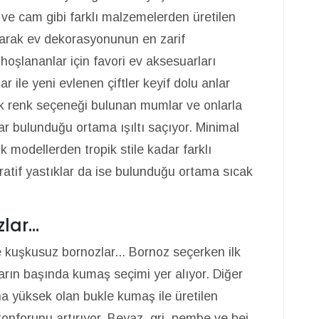
 ve cam gibi farklı malzemelerden üretilen
ayarak ev dekorasyonunun en zarif
oşlananlar için favori ev aksesuarları
ile yeni evlenen çiftler keyif dolu anlar
rçok renk seçeneği bulunan mumlar ve onlarla
r bulunduğu ortama ışıltı saçıyor. Minimal
k modellerden tropik stile kadar farklı
atif yastıklar da ise bulunduğu ortama sıcak
ar...
e kuşkusuz bornozlar... Bornoz seçerken ilk
arın başında kumaş seçimi yer alıyor. Diğer
ha yüksek olan bukle kumaş ile üretilen
 konforunu artırıyor. Beyaz, gri, pembe ve bej