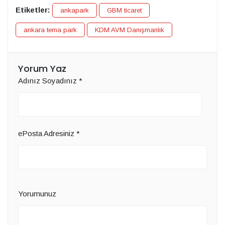
Etiketler:
ankapark
GBM ticaret
ankara tema park
KDM AVM Danışmanlık
Yorum Yaz
Adınız Soyadınız
*
ePosta Adresiniz
*
Yorumunuz