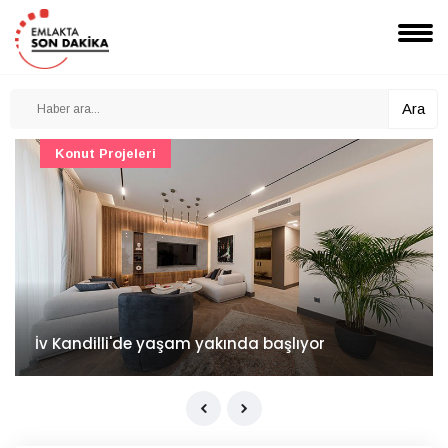
Ara
Konut Projeleri
İv Kandilli'de yaşam yakında başlıyor