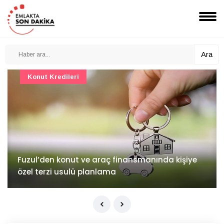
Ara
Konut Projeleri
İv Kandilli'de yaşam yakında başlıyor