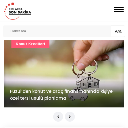
Ara
Konut Projeleri
İv Kandilli'de yaşam yakında başlıyor