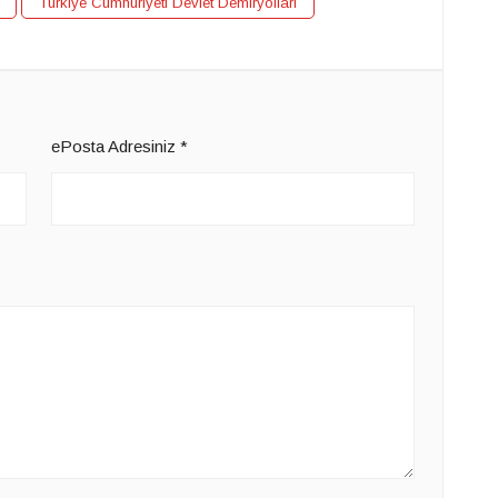
Türkiye Cumhuriyeti Devlet Demiryolları
ePosta Adresiniz
*