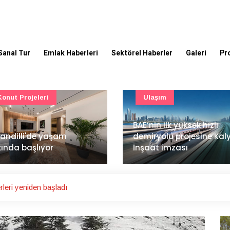
Sanal Tur
Emlak Haberleri
Sektörel Haberler
Galeri
Pr
Ulaşım
Güncel
’nin ilk yüksek hızlı
Mimarlık ve mühendislik
iryolu projesine Kalyon
projeleri e-PYS ile dijital
aat imzası
ortama taşınacak
leri yeniden başladı