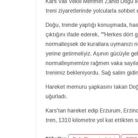
Kars Vali Vekili Mehmet Zahid Doğu il
treni ziyaretlerinde yolcularla sohbet e
Doğu, trende yaptığı konuşmada, has
çıktığını ifade ederek, ""Herkes dört 
normalleşsek de kurallara uymanızı ri
yerine getirmeliyiz. Aşının gücüyle g
normalleşmemize rağmen vaka sayılar
trenimiz bekleniyordu. Sağ salim gidini
Hareket memuru şapkasını takan Doğu, 
uğurladı.
Kars'tan hareket edip Erzurum, Erzin
tren, 1310 kilometre yol kat ettikten