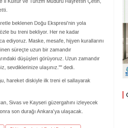
e İl Kültür ve Turizm Müdürü Hayrettin Çetin,
tti.
retle beklenen Doğu Ekspresi'nin yola
gözle bu treni bekliyor. Her ne kadar
ca ediyoruz. Maske, mesafe, hijyen kurallarını
elinen süreçte uzun bir zamandır
ındaki düşüşleri görüyoruz. Uzun zamandır
z, sevdiklerinize ulaşınız."" dedi.
hareket diskiyle ilk treni el sallayarak
can, Sivas ve Kayseri güzergahını izleyecek
 sonra son durağı Ankara'ya ulaşacak.