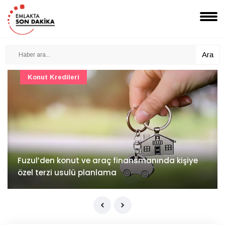
Ara
Konut Projeleri
İv Kandilli'de yaşam yakında başlıyor