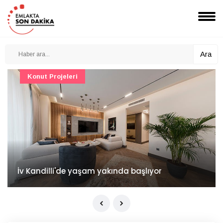
Ara
Konut Projeleri
İv Kandilli'de yaşam yakında başlıyor