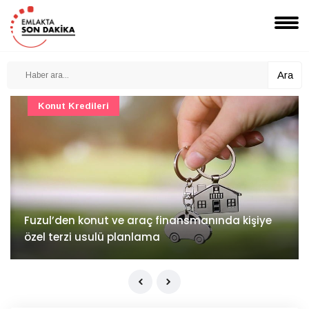
Ara
Konut Projeleri
İv Kandilli'de yaşam yakında başlıyor