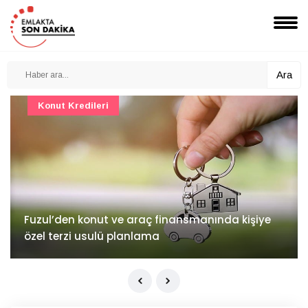
Ara
Konut Projeleri
İv Kandilli'de yaşam yakında başlıyor