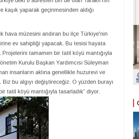
rkiye'deki 8 adresten biri de olan Taraklı'nın
k ve kaşık yaparak geçinmesinden aldığı
ık hava müzesini andıran bu ilçe Türkiye'nin
birine ev sahipliği yapacak. Bu tesisi hayata
 Projelerini tamamen bir tatil köyü mantığıyla
 Yönetim Kurulu Başkan Yardımcısı Süleyman
an insanların aklına genellikle huzurevi ve
 Biz bu algıyı değiştireceğiz. O yüzden burayı
bir tatil köyü mantığıyla tasarladık” diyor.