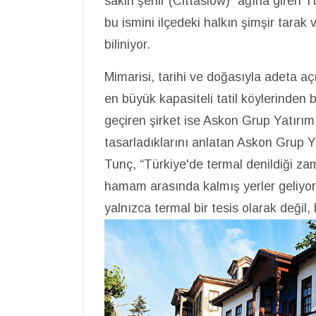
sakin şehir (Cittaslow)” ağına giren Tü
bu ismini ilçedeki halkın şimşir tara
biliniyor.
Mimarisi, tarihi ve doğasıyla adeta aç
en büyük kapasiteli tatil köylerinden 
geçiren şirket ise Askon Grup Yatırım.
tasarladıklarını anlatan Askon Grup
Tunç, “Türkiye'de termal denildiği zam
hamam arasında kalmış yerler geliyor.
yalnızca termal bir tesis olarak değil, 