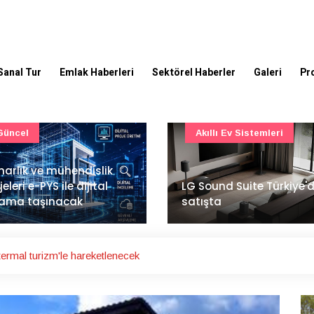
Sanal Tur
Emlak Haberleri
Sektörel Haberler
Galeri
Pr
Akıllı Ev Sistemleri
Ulaşım
Sound Suite Türkiye'de
İstanbul Havalimanı'nın 
ışta
ana pistinde sona doğr
'termal turizm'le hareketlenecek