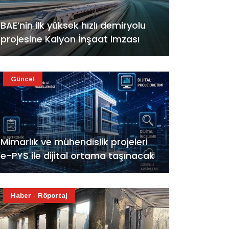
BAE’nin ilk yüksek hızlı demiryolu
projesine Kalyon İnşaat imzası
Güncel
Mimarlık ve mühendislik projeleri
e-PYS ile dijital ortama taşınacak
Haber - Röportaj