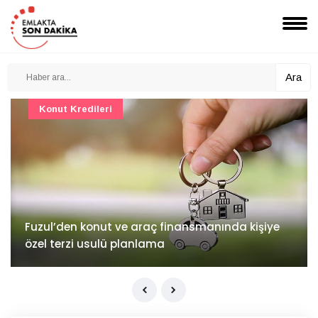
Ara
Konut Projeleri
İv Kandilli'de yaşam yakında başlıyor