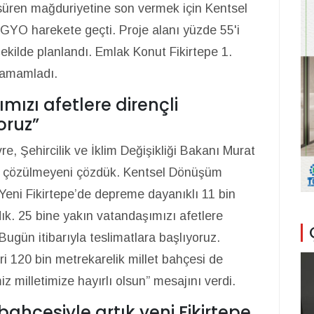
a süren mağduriyetine son vermek için Kentsel
YO harekete geçti. Proje alanı yüzde 55'i
ekilde planlandı. Emlak Konut Fikirtepe 1.
tamamladı.
mızı afetlere dirençli
oruz”
e, Şehircilik ve İklim Değişikliği Bakanı Murat
r çözülmeyeni çözdük. Kentsel Dönüşüm
Yeni Fikirtepe’de depreme dayanıklı 11 bin
. 25 bine yakın vatandaşımızı afetlere
 Bugün itibarıyla teslimatlara başlıyoruz.
eri 120 bin metrekarelik millet bahçesi de
z milletimize hayırlı olsun” mesajını verdi.
 bahçesiyle artık yeni Fikirtepe