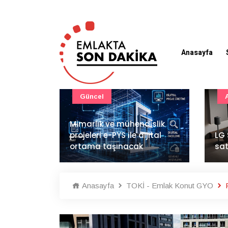
Anasayfa
Güncel
zlı
Mimarlık ve mühendislik
e Kalyon
projeleri e-PYS ile dijital
LG 
ortama taşınacak
sat
Anasayfa
TOKİ - Emlak Konut GYO
F