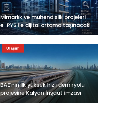
Mimarlık ve mühendislik projeleri
e-PYS ile dijital ortama taşınacak
Ulaşım
BAE’nin ilk yüksek hızlı demiryolu
projesine Kalyon İnşaat imzası