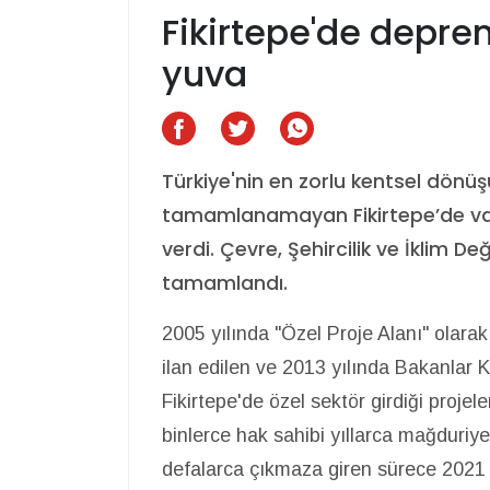
Fikirtepe'de depre
yuva
Türkiye'nin en zorlu kentsel dönüş
tamamlanamayan Fikirtepe’de va
verdi. Çevre, Şehircilik ve İklim D
tamamlandı.
2005 yılında "Özel Proje Alanı" olara
ilan edilen ve 2013 yılında Bakanlar K
Fikirtepe'de özel sektör girdiği projel
binlerce hak sahibi yıllarca mağduriyet
defalarca çıkmaza giren sürece 2021 yı