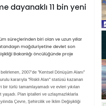
me dayanaklı 11 bin yeni
üm süreçlerinden biri olan ve uzun yıllar
tandaşın mağduriyetine devlet son
eğişikliği Bakanlığı öncülüğünde proje
k belirlenen, 2007'de "Kentsel Dönüşüm Alanı"
urulu kararıyla "Riskli Alan" statüsü kazanan
eri bir türlü tamamlayamadı ve evleri yıkılan
 yaşadı. Plan iptalleri ve uzlaşmazlıklarla
lında Çevre, Şehircilik ve İklim Değişikliği