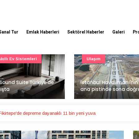
Sanal Tur
Emlak Haberleri
Sektörel Haberler
Galeri
Pr
Akıllı Ev Sistemleri
Ulaşım
Sound Suite Türkiye'de
İstanbul Havalimanı'nın 
ışta
ana pistinde sona doğr
ikirtepe'de depreme dayanaklı 11 bin yeni yuva