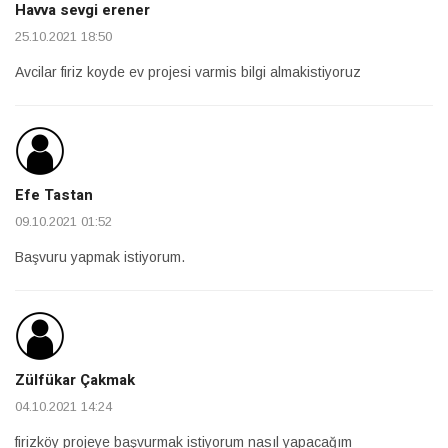
Havva sevgi erener
25.10.2021 18:50
Avcilar firiz koyde ev projesi varmis bilgi almakistiyoruz
Efe Tastan
09.10.2021 01:52
Başvuru yapmak istiyorum.
Zülfükar Çakmak
04.10.2021 14:24
firizköy projeye başvurmak istiyorum nasıl yapacağım