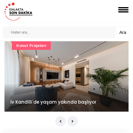
Ara
Konut Projeleri
İv Kandilli'de yaşam yakında başlıyor