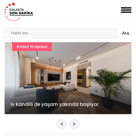
Ara
Konut Projeleri
İv Kandilli'de yaşam yakında başlıyor