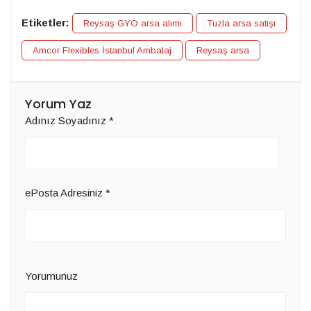
Etiketler:
Reysaş GYO arsa alımı
Tuzla arsa satışı
Amcor Flexibles İstanbul Ambalaj
Reysaş arsa
Yorum Yaz
Adınız Soyadınız
*
ePosta Adresiniz
*
Yorumunuz