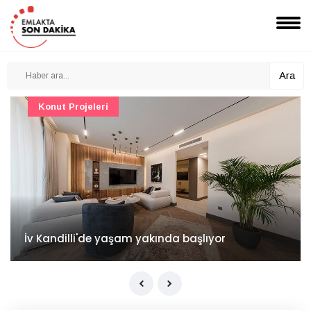
Ara
Konut Projeleri
İv Kandilli'de yaşam yakında başlıyor