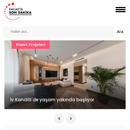
Ara
Konut Projeleri
İv Kandilli'de yaşam yakında başlıyor