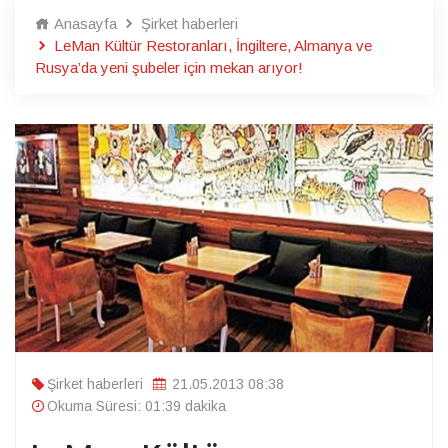
Anasayfa
Şirket haberleri
LeMan Kültür Restoranları, İngiltere, Almanya ve
Rusya’da yeni şubeler için mekan arıyor!
Şirket haberleri
21.05.2013 08:38
Okuma Süresi: 01:39 dakika