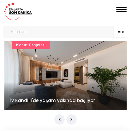
Ara
Konut Projeleri
İv Kandilli'de yaşam yakında başlıyor