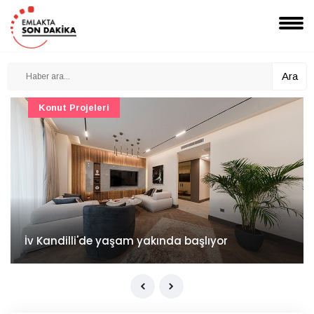
Ara
Konut Projeleri
İv Kandilli'de yaşam yakında başlıyor