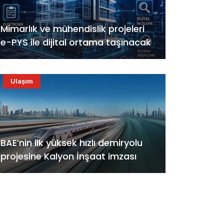
Mimarlık ve mühendislik projeleri
e-PYS ile dijital ortama taşınacak
Ulaşım
BAE’nin ilk yüksek hızlı demiryolu
projesine Kalyon İnşaat imzası