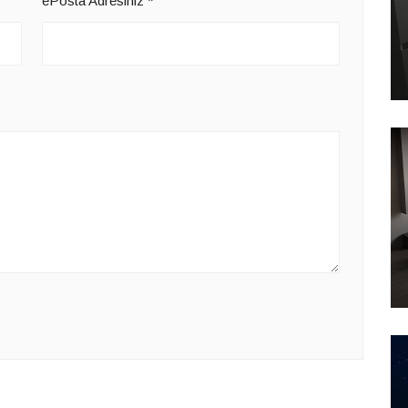
ePosta Adresiniz
*