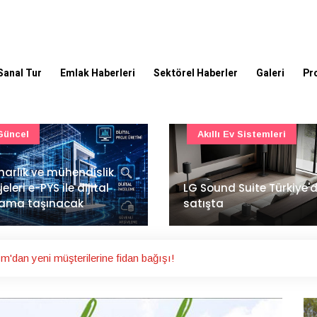
Sanal Tur
Emlak Haberleri
Sektörel Haberler
Galeri
Pr
Akıllı Ev Sistemleri
Ulaşım
Sound Suite Türkiye'de
İstanbul Havalimanı'nın 
ışta
ana pistinde sona doğr
m'dan yeni müşterilerine fidan bağışı!