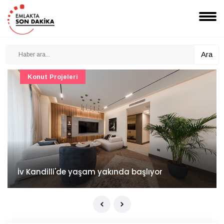
Ara
Konut Projeleri
İv Kandilli'de yaşam yakında başlıyor