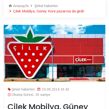
Anasayfa
Şirket haberleri
Çilek Mobilya, Güney Kore pazarına da girdi!
Şirket haberleri
19.08.2014 16:43
Okuma Süresi: 26 saniye
Çilek Mobilya, Güney