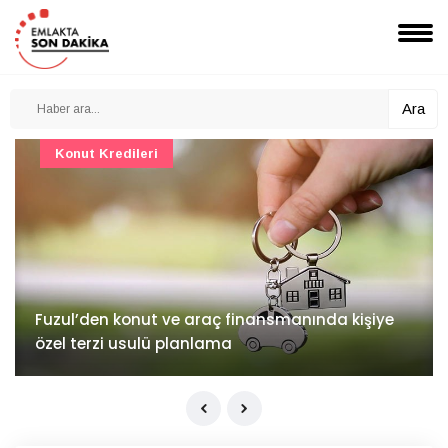
Ara
Konut Projeleri
İv Kandilli'de yaşam yakında başlıyor