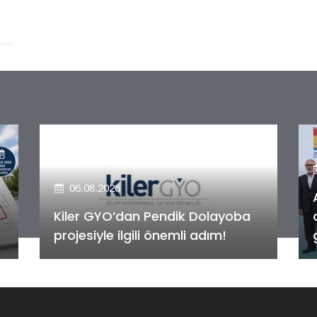
06.08.2026
Alya Merkezefendi Konutları'nın
anahtar teslim töreni
gerçekleştirildi!