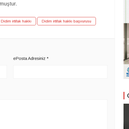
muştur.
Didim irtifak hakkı
Didim irtifak hakkı başvurusu
ePosta Adresiniz
*