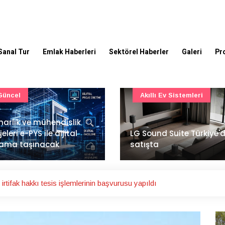
Sanal Tur
Emlak Haberleri
Sektörel Haberler
Galeri
Pr
Akıllı Ev Sistemleri
Ulaşım
Sound Suite Türkiye'de
İstanbul Havalimanı'nın 
ışta
ana pistinde sona doğr
rtifak hakkı tesis işlemlerinin başvurusu yapıldı