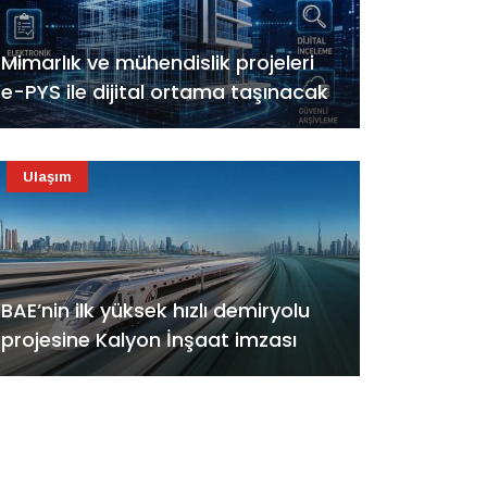
Mimarlık ve mühendislik projeleri
e-PYS ile dijital ortama taşınacak
Ulaşım
BAE’nin ilk yüksek hızlı demiryolu
projesine Kalyon İnşaat imzası