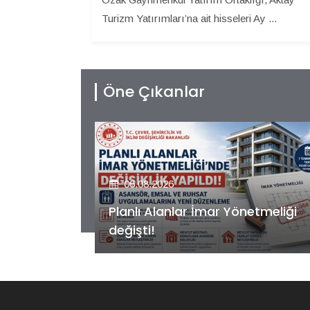
Turizm Yatırımları’na ait hisseleri Ay ...
Öne Çıkanlar
06.08.2026
etmeliği
Kiler GYO’dan Pendik Dolayoba
projesiyle ilgili önemli adım!