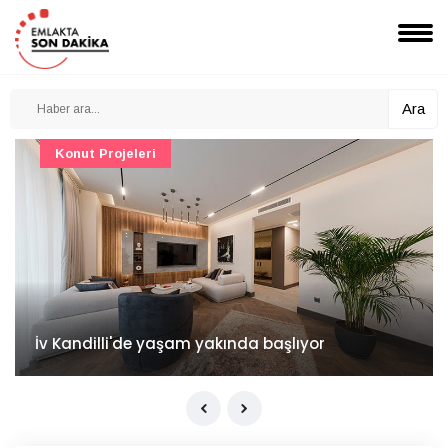
Ara
Konut Projeleri
İv Kandilli'de yaşam yakında başlıyor