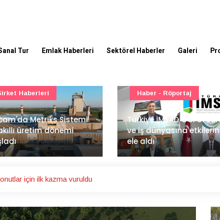
Sanal Tur
Emlak Haberleri
Sektörel Haberler
Galeri
Pr
Haber - Röportaj
TOKİ - Emlak Konut GYO
kiye İMSAD COP31 süreci
iş dünyasına etkilerini
TOKİ'den 51 şehirde 540
 aldı
gayrimenkul müzayedes
onutlar için ilk kazma vuruldu