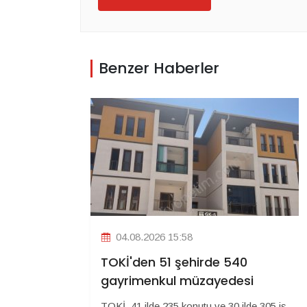
Benzer Haberler
04.08.2026 15:58
TOKİ'den 51 şehirde 540
gayrimenkul müzayedesi
TOKİ, 41 ilde 235 konutu ve 30 ilde 305 iş