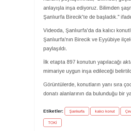
anlayışla inşa ediyoruz. Bilimden şaş
Şanlıurfa Birecik'te de başladık." ifade
Videoda, Şanlıurfa'da da kalıcı konutla
Şanlıurfa'nın Birecik ve Eyyübiye ilçe
paylaşıldı.
İlk etapta 897 konutun yapılacağı akt
mimariye uygun inşa edileceği belirtild
Görüntülerde, konutların yanı sıra ço
donatı alanlarının da bulunduğu bir ya
Etiketler:
Şanlıurfa
kalıcı konut
Çev
TOKİ