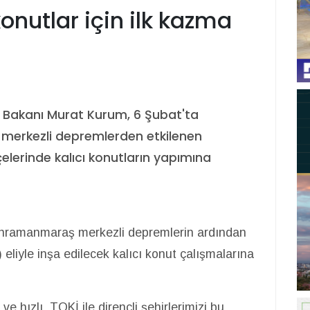
konutlar için ilk kazma
iği Bakanı Murat Kurum, 6 Şubat'ta
erkezli depremlerden etkilenen
lçelerinde kalıcı konutların yapımına
hramanmaraş merkezli depremlerin ardından
eliyle inşa edilecek kalıcı konut çalışmalarına
e hızlı. TOKİ ile dirençli şehirlerimizi bu