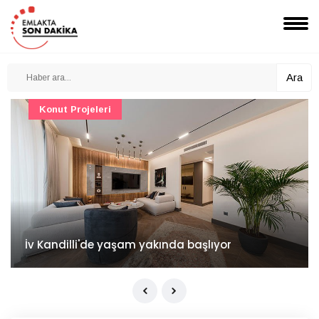
Ara
Konut Projeleri
İv Kandilli'de yaşam yakında başlıyor