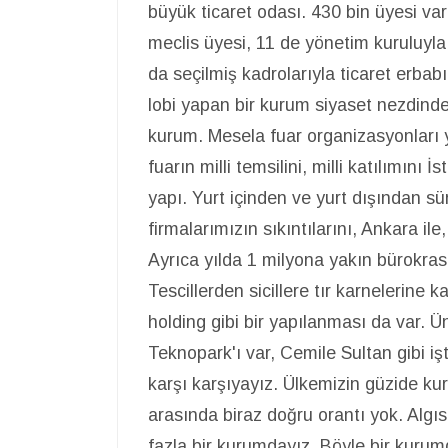
büyük ticaret odası. 430 bin üyesi va
meclis üyesi, 11 de yönetim kuruluyla 
da seçilmiş kadrolarıyla ticaret erbab
lobi yapan bir kurum siyaset nezdinde d
kurum. Mesela fuar organizasyonları 
fuarın milli temsilini, milli katılımını
yapı. Yurt içinden ve yurt dışından sü
firmalarımızın sıkıntılarını, Ankara il
Ayrıca yılda 1 milyona yakın bürokras
Tescillerden sicillere tır karnelerine k
holding gibi bir yapılanması da var. Ü
Teknopark'ı var, Cemile Sultan gibi işt
karşı karşıyayız. Ülkemizin güzide kur
arasında biraz doğru orantı yok. Algı
fazla bir kurumdayız. Böyle bir kurum