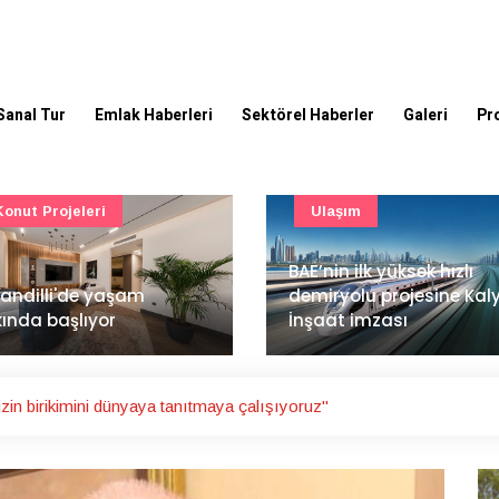
Sanal Tur
Emlak Haberleri
Sektörel Haberler
Galeri
Pr
Ulaşım
Güncel
’nin ilk yüksek hızlı
Mimarlık ve mühendislik
iryolu projesine Kalyon
projeleri e-PYS ile dijital
aat imzası
ortama taşınacak
zin birikimini dünyaya tanıtmaya çalışıyoruz"