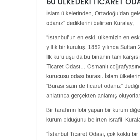
60 ÜLKEDEKİ TİCARET O
İslam ülkelerinden, Ortadoğu'dan gelen
odanız” dediklerini belirten Kuralay,
“İstanbul'un en eski, ülkemizin en es
yıllık bir kuruluş. 1882 yılında Sulta
İlk kuruluşu da bu binanın tam karşıs
Ticaret Odası… Osmanlı coğrafyasında
kurucusu odası burası. İslam ülkeler
“Burası sizin de ticaret odanız” dedi
anlatınca gerçekten anlamış oluyorlar
Bir tarafının lobi yapan bir kurum diğer
kurum olduğunu belirten İsrafil Kural
“İstanbul Ticaret Odası, çok köklü bi