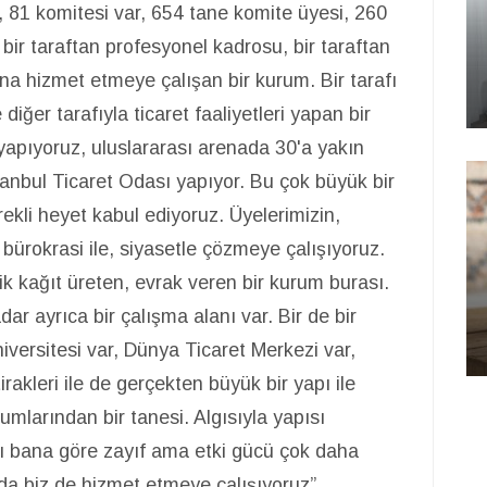
r, 81 komitesi var, 654 tane komite üyesi, 260
bir taraftan profesyonel kadrosu, bir taraftan
ına hizmet etmeye çalışan bir kurum. Bir tarafı
iğer tarafıyla ticaret faaliyetleri yapan bir
yapıyoruz, uluslararası arenada 30'a yakın
 İstanbul Ticaret Odası yapıyor. Bu çok büyük bir
rekli heyet kabul ediyoruz. Üyelerimizin,
e, bürokrasi ile, siyasetle çözmeye çalışıyoruz.
ik kağıt üreten, evrak veren bir kurum burası.
adar ayrıca bir çalışma alanı var. Bir de bir
niversitesi var, Dünya Ticaret Merkezi var,
irakleri ile de gerçekten büyük bir yapı ile
umlarından bir tanesi. Algısıyla yapısı
sı bana göre zayıf ama etki gücü çok daha
da biz de hizmet etmeye çalışıyoruz”