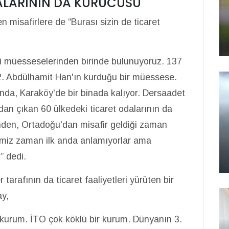
DALARININ DA KURUCUSU
 misafirlere de “Burası sizin de ticaret
ki müesseselerinden birinde bulunuyoruz. 137
n 2. Abdülhamit Han'ın kurduğu bir müessese.
ında, Karaköy'de bir binada kalıyor. Dersaadet
n çıkan 60 ülkedeki ticaret odalarının da
inden, Ortadoğu'dan misafir geldiği zaman
ğimiz zaman ilk anda anlamıyorlar ama
” dedi.
 tarafının da ticaret faaliyetleri yürüten bir
ay,
r kurum. İTO çok köklü bir kurum. Dünyanın 3.