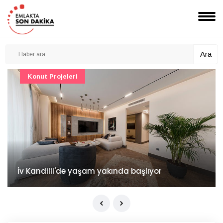
Ara
Konut Projeleri
İv Kandilli'de yaşam yakında başlıyor