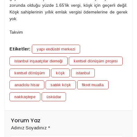
zorunda olduğu yüzde 1.65'lik vergi, köşk için geçerli değil.
Köşk sahiplerinin yıllık emlak vergisi ödemelerine de gerek
yok.
Takvim
Etiketler:
yapı endüstri merkezi
istanbul inşaatçılar derneği
kentsel dönüşüm projesi
kentsel dönüşüm
köşk
istanbul
anadolu hisar
satılık köşk
fikret mualla
nakkaştepe
üsküdar
Yorum Yaz
Adınız Soyadınız
*