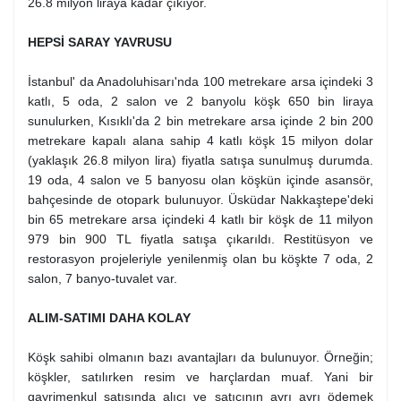
26.8 milyon liraya kadar çıkıyor.
HEPSİ SARAY YAVRUSU
İstanbul' da Anadoluhisarı'nda 100 metrekare arsa içindeki 3
katlı, 5 oda, 2 salon ve 2 banyolu köşk 650 bin liraya
sunulurken, Kısıklı'da 2 bin metrekare arsa içinde 2 bin 200
metrekare kapalı alana sahip 4 katlı köşk 15 milyon dolar
(yaklaşık 26.8 milyon lira) fiyatla satışa sunulmuş durumda.
19 oda, 4 salon ve 5 banyosu olan köşkün içinde asansör,
bahçesinde de otopark bulunuyor. Üsküdar Nakkaştepe'deki
bin 65 metrekare arsa içindeki 4 katlı bir köşk de 11 milyon
979 bin 900 TL fiyatla satışa çıkarıldı. Restitüsyon ve
restorasyon projeleriyle yenilenmiş olan bu köşkte 7 oda, 2
salon, 7 banyo-tuvalet var.
ALIM-SATIMI DAHA KOLAY
Köşk sahibi olmanın bazı avantajları da bulunuyor. Örneğin;
köşkler, satılırken resim ve harçlardan muaf. Yani bir
gayrimenkul satışında alıcı ve satıcının ayrı ayrı ödemek