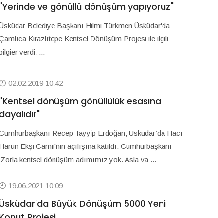
"Yerinde ve gönüllü dönüşüm yapıyoruz"
Üsküdar Belediye Başkanı Hilmi Türkmen Üsküdar'da
Çamlıca Kirazlıtepe Kentsel Dönüşüm Projesi ile ilgili
bilgier verdi. ...
02.02.2019 10:42
"Kentsel dönüşüm gönüllülük esasına
dayalıdır"
Cumhurbaşkanı Recep Tayyip Erdoğan, Üsküdar’da Hacı
Harun Ekşi Camii’nin açılışına katıldı. Cumhurbaşkanı
'Zorla kentsel dönüşüm adımımız yok. Asla va ...
19.06.2021 10:09
Üsküdar'da Büyük Dönüşüm 5000 Yeni
Konut Projesi