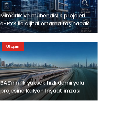
Mimarlık ve mühendislik projeleri
e-PYS ile dijital ortama taşınacak
Ulaşım
BAE’nin ilk yüksek hızlı demiryolu
projesine Kalyon İnşaat imzası