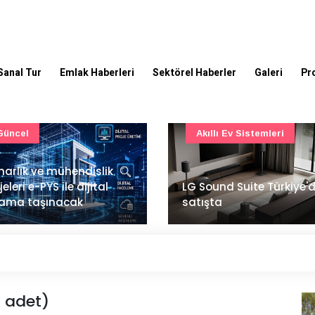
Sanal Tur
Emlak Haberleri
Sektörel Haberler
Galeri
Pr
Akıllı Ev Sistemleri
Ulaşım
Sound Suite Türkiye'de
İstanbul Havalimanı'nın 
ışta
ana pistinde sona doğr
5 adet)