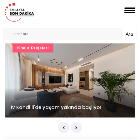
Ara
Konut Projeleri
İv Kandilli'de yaşam yakında başlıyor