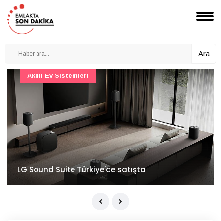
Ara
Akıllı Ev Sistemleri
LG Sound Suite Türkiye'de satışta